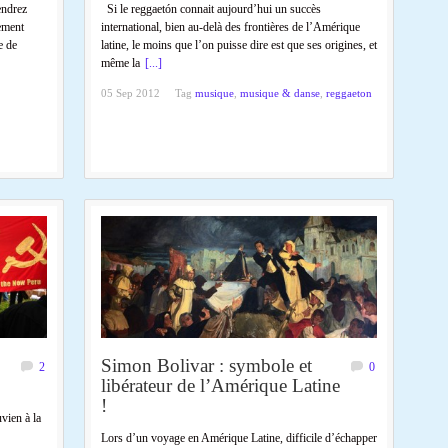
endrez
Si le reggaetón connait aujourd’hui un succès
ement
international, bien au-delà des frontières de l’Amérique
e de
latine, le moins que l’on puisse dire est que ses origines, et
même la
[...]
05 Sep 2012
Tag
musique
,
musique & danse
,
reggaeton
Simon Bolivar : symbole et
2
0
libérateur de l’Amérique Latine
!
vien à la
Lors d’un voyage en Amérique Latine, difficile d’échapper