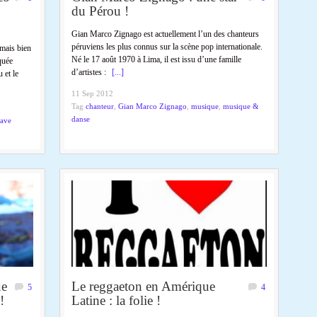
du Pérou !
Gian Marco Zignago est actuellement l’un des chanteurs
péruviens les plus connus sur la scène pop internationale.
 mais bien
Né le 17 août 1970 à Lima, il est issu d’une famille
quée
d’artistes :
[...]
 et le
11 Sep 2012
Tag
chanteur
,
Gian Marco Zignago
,
musique
,
musique &
danse
uave
ue
Le reggaeton en Amérique
5
4
!
Latine : la folie !