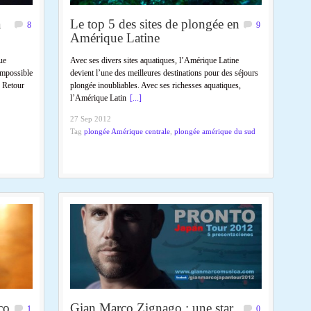
a
Le top 5 des sites de plongée en
8
9
Amérique Latine
ue
Avec ses divers sites aquatiques, l’Amérique Latine
impossible
devient l’une des meilleures destinations pour des séjours
! Retour
plongée inoubliables. Avec ses richesses aquatiques,
l’Amérique Latin
[...]
27 Sep 2012
Tag
plongée Amérique centrale
,
plongée amérique du sud
co
Gian Marco Zignago : une star
1
0