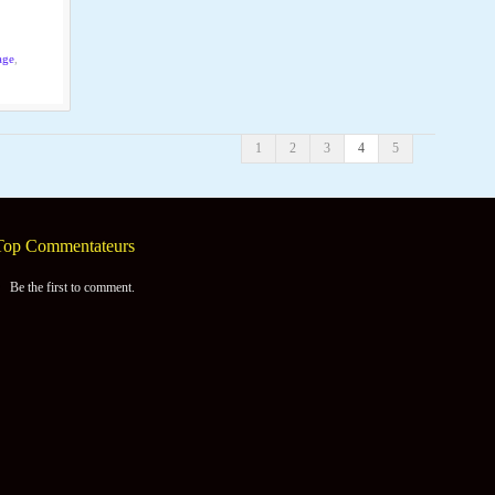
age
,
1
2
3
4
5
Top Commentateurs
Be the first to comment.