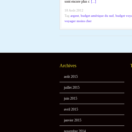
sont encore plus c
[...]
18 Août 2012
Tag
argent
,
budget amérique du sud
,
budget voy
voyager moins cher
Archives
août 2015
juillet 2015
juin 2015
avril 2015
janvier 2015
novembre 2014