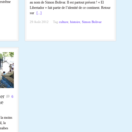
extrême
au nom de Simon Bolivar. Il est partout présent ! « El
Libertador » fait partie de l’identité de ce continent. Retour
sur
[...]
29 Août 2012
Tag
culture
,
histoire
,
Simon Bolivar
er
6
ne
 la moins
, la
raibes