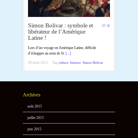
Simon Bolivar : symbole et
0
libérateur de l’Amérique
Latine !
Lors d’un voyage en Amérique Latine, difficile
d’échapper au nom de Si
[...]
29 Août 2012
Tag
culture
,
histoire
,
Simon Bolivar
Archives
août 2015
juillet 2015
juin 2015