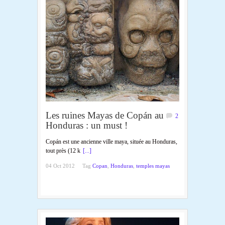
Les ruines Mayas de Copán au
2
Honduras : un must !
Copán est une ancienne ville maya, située au Honduras,
tout près (12 k
[...]
04 Oct 2012
Tag
Copan
,
Honduras
,
temples mayas