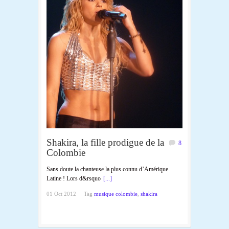
Shakira, la fille prodigue de la
8
Colombie
Sans doute la chanteuse la plus connu d’Amérique
Latine ! Lors d&rsquo
[...]
01 Oct 2012
Tag
musique colombie
,
shakira