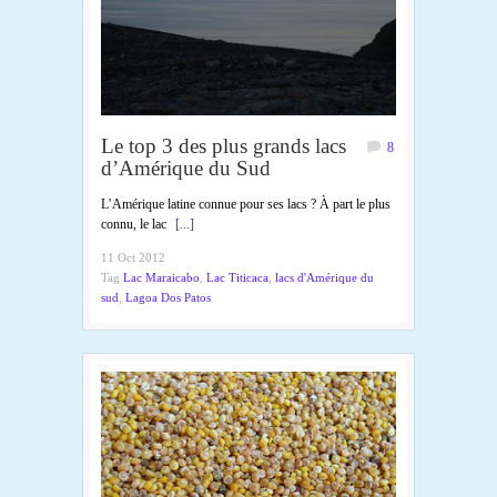
Le top 3 des plus grands lacs
8
d’Amérique du Sud
L’Amérique latine connue pour ses lacs ? À part le plus
connu, le lac
[...]
11 Oct 2012
Tag
Lac Maraicabo
,
Lac Titicaca
,
lacs d'Amérique du
sud
,
Lagoa Dos Patos