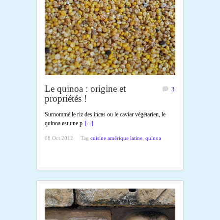
Le quinoa : origine et
3
propriétés !
Surnommé le riz des incas ou le caviar végétarien, le
quinoa est une p
[...]
08 Oct 2012
Tag
cuisine amérique latine
,
quinoa