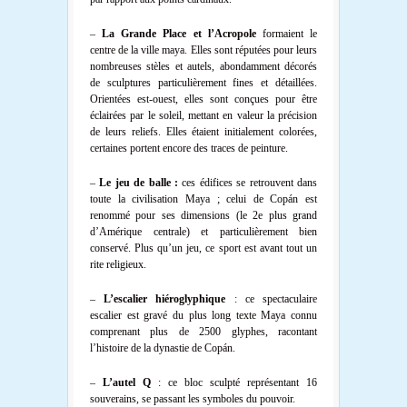
–
La Grande Place et l’Acropole
formaient le
centre de la ville maya. Elles sont réputées pour leurs
nombreuses stèles et autels, abondamment décorés
de sculptures particulièrement fines et détaillées.
Orientées est-ouest, elles sont conçues pour être
éclairées par le soleil, mettant en valeur la précision
de leurs reliefs. Elles étaient initialement colorées,
certaines portent encore des traces de peinture.
–
Le jeu de balle :
ces édifices se retrouvent dans
toute la civilisation Maya ; celui de Copán est
renommé pour ses dimensions (le 2
e
plus grand
d’Amérique centrale) et particulièrement bien
conservé. Plus qu’un jeu, ce sport est avant tout un
rite religieux.
–
L’escalier hiéroglyphique
: ce spectaculaire
escalier est gravé du plus long texte Maya connu
comprenant plus de 2500 glyphes, racontant
l’histoire de la dynastie de Copán.
–
L’autel Q
: ce bloc sculpté représentant 16
souverains, se passant les symboles du pouvoir.