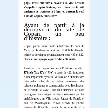
pays. Petite subtilité à savoir : la ville actuelle
s’appelle Copán Ruinas, les ruines de la cité
ancienne se trouvent à 1 km, et portent le seul
nom de Copán, faut suivre !
Avant de partir à la
découverte du site de
Copán, un peu
d’histoire :
Copán portait sans doute initialement le nom de
Xukpi ; si le site est occupé dès -12 000, la ville elle-
même se développe principalement entre 435 et 822,
et atteint
son apogée à partir du VIIe siècle.
Plusieurs rois mayas marquent l’histoire du site :
K’inich Yax K’uk’ Mo’
, à partir de 426, fondateur
d’une importante dynastie, va faire de Xukpi une des
principales villes de la région, entretenant des
relations politiques et commerciales avec Teotihuacan
au Mexique, et avec Tikal au Guatemala, ce dont
témoignent les vestiges et objets retrouvés par les
archéologues ; au VIIe siècle, Jaguar de Fumée et
son fils Waxaklajuun Ub’aah K’awiil («Dix-huit
images de K’awiil», portant le surnom de «18-