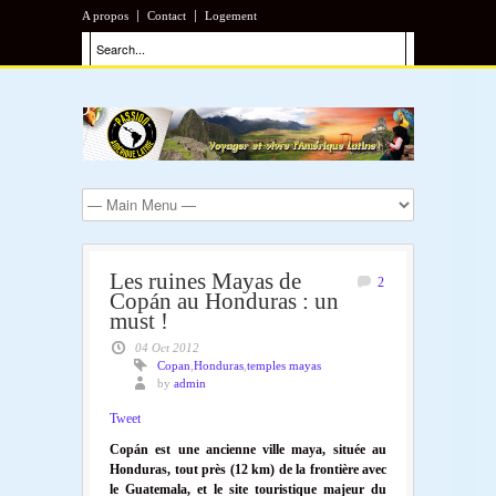
A propos
Contact
Logement
Les ruines Mayas de
2
Copán au Honduras : un
must !
04 Oct 2012
Copan
,
Honduras
,
temples mayas
by
admin
Tweet
Copán est une ancienne ville maya, située au
Honduras, tout près (12 km) de la frontière avec
le Guatemala, et le site touristique majeur du