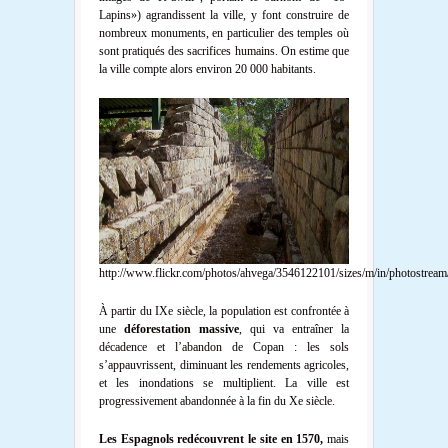
Lapins») agrandissent la ville, y font construire de
nombreux monuments, en particulier des temples où
sont pratiqués des sacrifices humains. On estime que
la ville compte alors environ 20 000 habitants.
http://www.flickr.com/photos/ahvega/3546122101/sizes/m/in/photostream
À partir du IXe siècle, la population est confrontée à
une
déforestation massive
, qui va entraîner la
décadence et l’abandon de Copan : les sols
s’appauvrissent, diminuant les rendements agricoles,
et les inondations se multiplient. La ville est
progressivement abandonnée à la fin du Xe siècle.
Les Espagnols redécouvrent le site en 1570,
mais