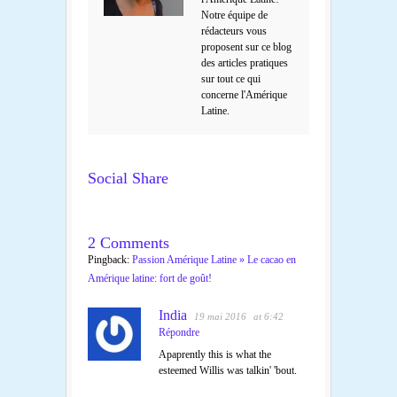
Notre équipe de
rédacteurs vous
proposent sur ce blog
des articles pratiques
sur tout ce qui
concerne l'Amérique
Latine.
Social Share
2 Comments
Pingback:
Passion Amérique Latine » Le cacao en
Amérique latine: fort de goût!
India
19 mai 2016
at 6:42
Répondre
Apaprently this is what the
esteemed Willis was talkin' 'bout.