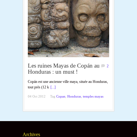
Les ruines Mayas de Copán au
2
Honduras : un must !
Copán est une ancienne ville maya, située au Honduras,
tout près (12 k
[...]
04 Oct 2012
Tag
Copan
,
Honduras
,
temples mayas
Archives