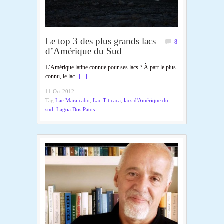
Le top 3 des plus grands lacs
8
d’Amérique du Sud
L’Amérique latine connue pour ses lacs ? À part le plus
connu, le lac
[...]
11 Oct 2012
Tag
Lac Maraicabo
,
Lac Titicaca
,
lacs d'Amérique du
sud
,
Lagoa Dos Patos