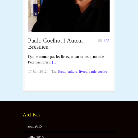
Paulo Coelho, l’Auteur
133
Brésilien
Qui ne connait pas les livres, ou au moins le nom de
l’écrivain brésil
[...]
17 Juin 2012
Tag
Brésil
,
culture
,
livres
,
paulo coelho
Archives
août 2015
juillet 2015