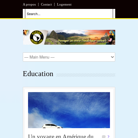
A propos
Contact
Logement
Education
Un voyage en Amérique du
2