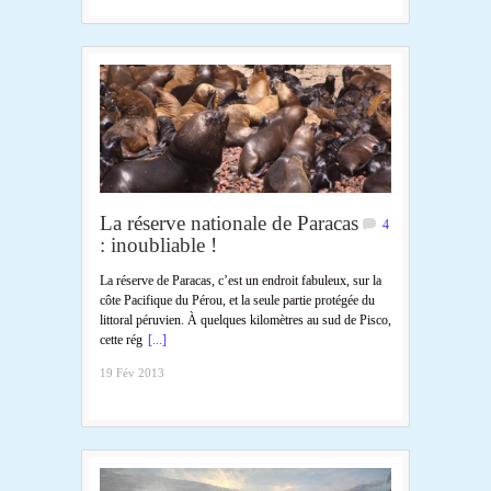
La réserve nationale de Paracas
4
: inoubliable !
La réserve de Paracas, c’est un endroit fabuleux, sur la
côte Pacifique du Pérou, et la seule partie protégée du
littoral péruvien. À quelques kilomètres au sud de Pisco,
cette rég
[...]
19 Fév 2013