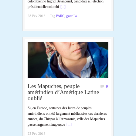
colombienne Ingrid Betancourt, candidate à l’élection
présidentielle colombi
[...]
28 Fév 2013
Tag
FARC
,
guerilla
Les Mapuches, peuple
9
amérindien d’Amérique Latine
oublié
Si, en Europe, certaines des luttes de peuples
amérindiens ont été largement médiatisées ces dernières
années, du Chiapas à l’Amazonie, celle des Mapuches
passe largement inaperçue
[...]
22 Fév 2013