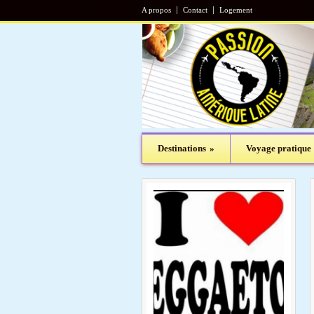
A propos
Contact
Logement
Destinations
»
Voyage pratique