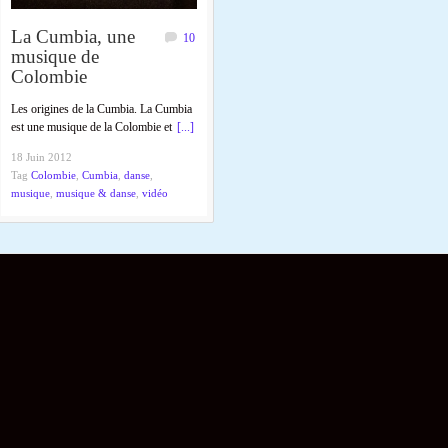
La Cumbia, une
10
musique de
Colombie
Les origines de la Cumbia. La Cumbia
est une musique de la Colombie et
[...]
18 Juin 2012
Tag
Colombie
,
Cumbia
,
danse
,
musique
,
musique & danse
,
vidéo