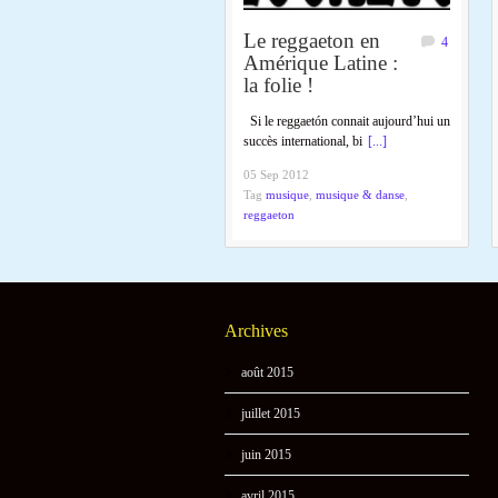
Le reggaeton en
4
Amérique Latine :
la folie !
Si le reggaetón connait aujourd’hui un
succès international, bi
[...]
05 Sep 2012
Tag
musique
,
musique & danse
,
reggaeton
Archives
août 2015
juillet 2015
juin 2015
avril 2015