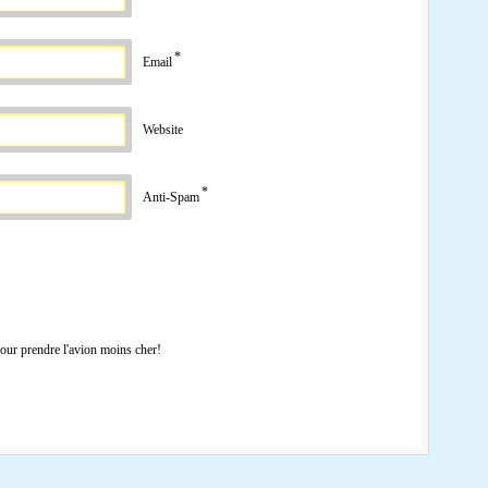
*
Email
Website
*
Anti-Spam
pour prendre l'avion moins cher!