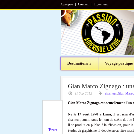
A propos
Contact
Logement
Destinations
»
Voyage pratique
Gian Marco Zignago : une
11 Sep 2012
chanteur
,
Gian Marco
Gian Marco Zignago est actuellement l’un d
Né le 17 août 1970 à Lima
, il est issu d’
chanteur, connu sous le nom de scène de Joe D
Il se produit en public, à la télévision, pour 
Tweet
études de graphisme, il débute sa carrière mus