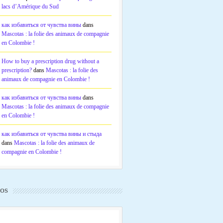
lacs d’Amérique du Sud
как избавиться от чувства вины
dans
Mascotas : la folie des animaux de compagnie
en Colombie !
How to buy a prescription drug without a
prescription?
dans
Mascotas : la folie des
animaux de compagnie en Colombie !
как избавиться от чувства вины
dans
Mascotas : la folie des animaux de compagnie
en Colombie !
как избавиться от чувства вины и стыда
dans
Mascotas : la folie des animaux de
compagnie en Colombie !
os