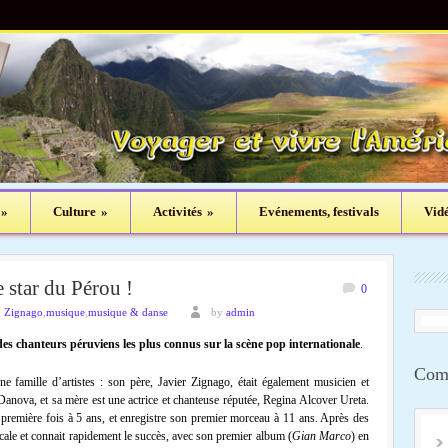
»
Culture
»
Activités
»
Evénements, festivals
Vid
 star du Pérou !
0
 Zignago
,
musique
,
musique & danse
by
admin
es chanteurs péruviens les plus connus sur la scène pop internationale
.
Comm
une famille d’artistes : son père, Javier Zignago, était également musicien et
anova, et sa mère est une actrice et chanteuse réputée, Regina Alcover Ureta.
la première fois à 5 ans, et enregistre son premier morceau à 11 ans. Après des
icale et connait rapidement le succès, avec son premier album (
Gian Marco
) en