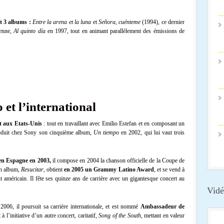
nt 3 albums :
Entre la arena et la luna
et
Señora, cuénteme
(1994), ce dernier
ienne,
Al quinto día
en 1997, tout en animant parallèlement des émissions de
et l’international
nt aux Etats-Unis
: tout en travaillant avec Emilio Estefan et en composant un
roduit chez Sony son cinquième album,
Un tiempo
en 2002, qui lui vaut trois
en Espagne en 2003,
il compose en 2004 la chanson officielle de la Coupe de
on album,
Resucitar
, obtient
en 2005 un Grammy Latino Award
, et se vend à
nt américain. Il fête ses quinze ans de carrière avec un gigantesque concert au
Vidé
2006, il poursuit sa carrière internationale, et est nommé
Ambassadeur de
 à l’initiative d’un autre concert, caritatif,
Song of the South
, mettant en valeur