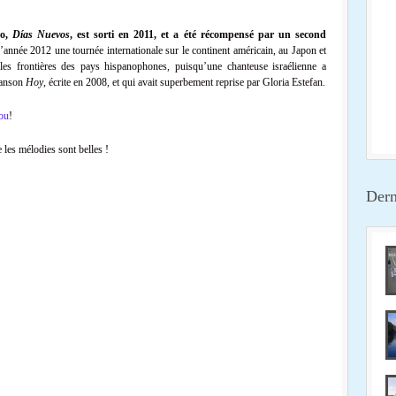
no,
Días Nuevos
, est sorti en 2011, et a été récompensé par un second
l’année 2012 une tournée internationale sur le continent américain, au Japon et
es frontières des pays hispanophones, puisqu’une chanteuse israélienne a
chanson
Hoy
, écrite en 2008, et qui avait superbement reprise par Gloria Estefan.
ou
!
e les mélodies sont belles !
Dern