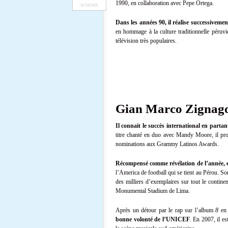
1990, en collaboration avec Pepe Ortega.
SUMOME
Dans les années 90, il réalise successiveme
en hommage à la culture traditionnelle péruv
télévision très populaires.
Gian Marco Zignago 
Il connait le succès international en parta
titre chanté en duo avec Mandy Moore, il p
nominations aux Grammy Latinos Awards.
Récompensé comme révélation de l’année, 
l’America de football qui se tient au Pérou. S
des milliers d’exemplaires sur tout le contine
Monumental Stadium de Lima.
Après un détour par le rap sur l’album
8
en 
bonne volonté de l’UNICEF
. En 2007, il est