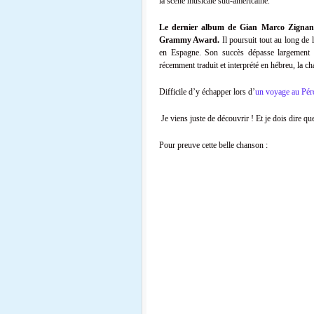
la scène musicale sud-américaine.
Le dernier album de Gian Marco Zigna
Grammy Award.
Il poursuit tout au long de 
en Espagne. Son succès dépasse largement l
récemment traduit et interprété en hébreu, la 
Difficile d’y échapper lors d’
un voyage au Pér
Je viens juste de découvrir ! Et je dois dire qu
Pour preuve cette belle chanson :