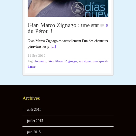
Gian Marco Zignago : une star
0
du Pérou !
Gian Marco Zignago est actuellement l’un des chanteurs
péruviens les p
[...]
11 Sep 2012
Tag
chanteur
,
Gian Marco Zignago
,
musique
,
musique &
danse
Archives
août 2015
juillet 2015
juin 2015