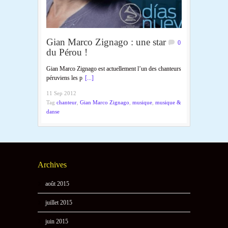
Gian Marco Zignago : une star
0
du Pérou !
Gian Marco Zignago est actuellement l’un des chanteurs
péruviens les p
[...]
11 Sep 2012
Tag
chanteur
,
Gian Marco Zignago
,
musique
,
musique &
danse
Archives
août 2015
juillet 2015
juin 2015