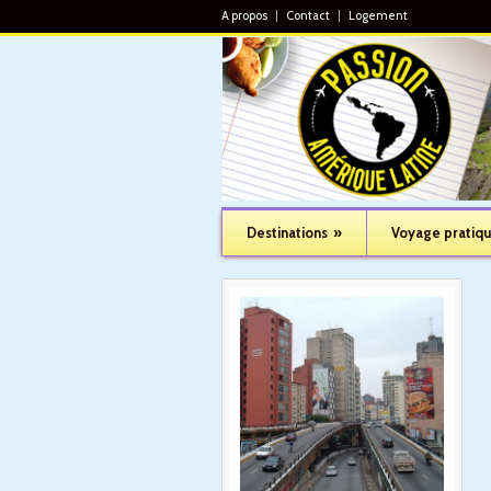
A propos
Contact
Logement
Destinations
»
Voyage pratiq