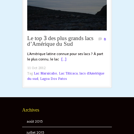
Le top 3 des plus grands lacs
8
d’Amérique du Sud
L’Amérique latine connue pour ses lacs ? À part
le plus connu, le lac
[...]
11 Oct 2012
Tag
Lac Maraicabo
,
Lac Titicaca
,
lacs d'Amérique
du sud
,
Lagoa Dos Patos
Archives
août 2015
juillet 2015