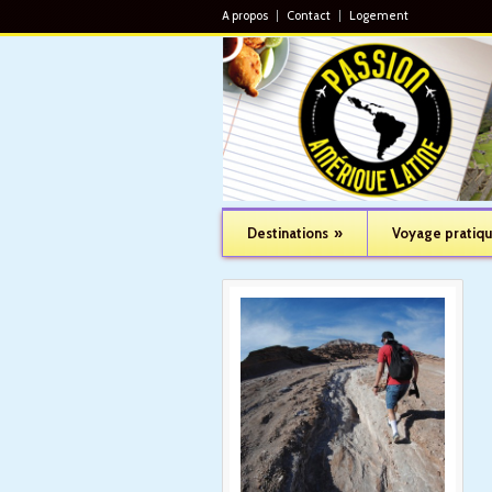
A propos
Contact
Logement
Destinations
»
Voyage pratiq