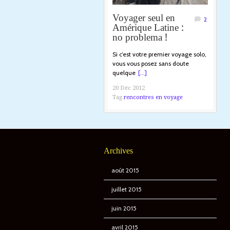
Voyager seul en
2
Amérique Latine :
no problema !
Si c’est votre premier voyage solo,
vous vous posez sans doute
quelque
[...]
20 Déc 2012
Tag
rencontres en voyage
Archives
août 2015
juillet 2015
juin 2015
avril 2015