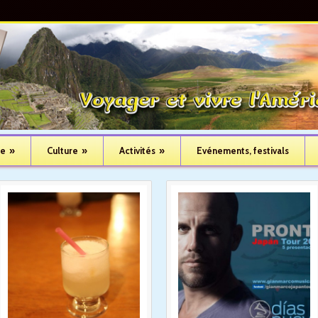
ue
»
Culture
»
Activités
»
Evénements, festivals