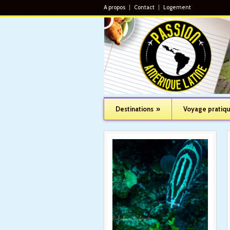
A propos
Contact
Logement
Destinations
»
Voyage pratiq