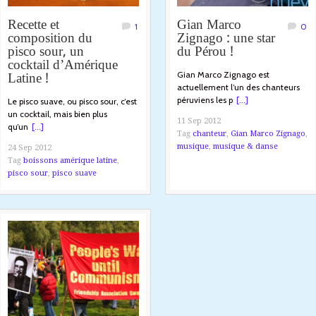
Recette et
Gian Marco
1
0
composition du
Zignago : une star
pisco sour, un
du Pérou !
cocktail d’Amérique
Latine !
Gian Marco Zignago est
actuellement l’un des chanteurs
péruviens les p
[...]
Le pisco suave, ou pisco sour, c’est
un cocktail, mais bien plus
11 Sep 2012
qu’un
[...]
Tag
chanteur
,
Gian Marco Zignago
,
musique
,
musique & danse
24 Sep 2012
Tag
boissons amérique latine
,
pisco sour
,
pisco suave