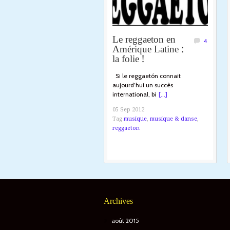
Le reggaeton en
4
Amérique Latine :
la folie !
Si le reggaetón connait
aujourd’hui un succès
international, bi
[...]
05 Sep 2012
Tag
musique
,
musique & danse
,
reggaeton
Archives
août 2015