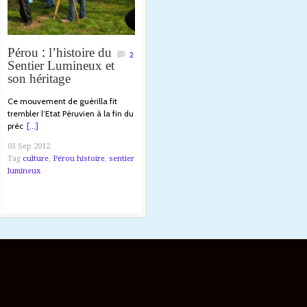
Pérou : l’histoire du
2
Sentier Lumineux et
son héritage
Ce mouvement de guérilla fit
trembler l’Etat Péruvien à la fin du
préc
[...]
03 Sep 2012
Tag
culture
,
Pérou histoire
,
sentier
lumineux