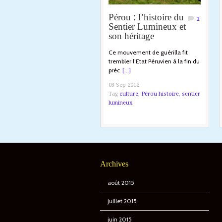
Pérou : l’histoire du
2
Sentier Lumineux et
son héritage
Ce mouvement de guérilla fit
trembler l’Etat Péruvien à la fin du
préc
[...]
03 Sep 2012
Tag
culture
,
Pérou histoire
,
sentier
lumineux
Archives
août 2015
juillet 2015
juin 2015