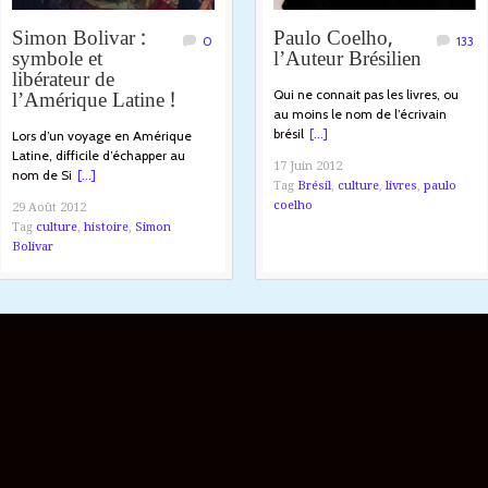
Simon Bolivar :
Paulo Coelho,
0
133
symbole et
l’Auteur Brésilien
libérateur de
l’Amérique Latine !
Qui ne connait pas les livres, ou
au moins le nom de l’écrivain
brésil
[...]
Lors d’un voyage en Amérique
Latine, difficile d’échapper au
17 Juin 2012
nom de Si
[...]
Tag
Brésil
,
culture
,
livres
,
paulo
coelho
29 Août 2012
Tag
culture
,
histoire
,
Simon
Bolivar