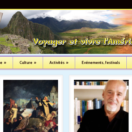
ue
»
Culture
»
Activités
»
Evénements, festivals