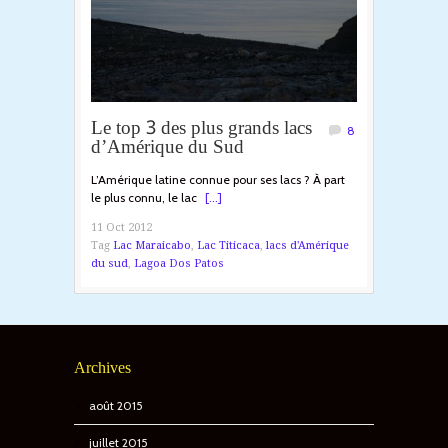
Le top 3 des plus grands lacs
8
d’Amérique du Sud
L’Amérique latine connue pour ses lacs ? À part
le plus connu, le lac
[...]
11 Oct 2012
Tag
Lac Maraicabo
,
Lac Titicaca
,
lacs d'Amérique
du sud
,
Lagoa Dos Patos
Archives
août 2015
juillet 2015