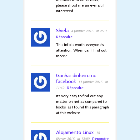
please shoot me an e-mail if
interested.
Shiela
4 janvier 2016
at 2:10
Répondre
This info is worth everyone's
attention. When can I find out
more?
Ganhar dinheiro no
facebook
11 janvier 2016
at
Répondre
11:49
It's very easy to find out any
matter on net as compared to
books, as I found this paragraph
at this website.
Alojamento Linux
18
Répondre
février 2016
at 12:00