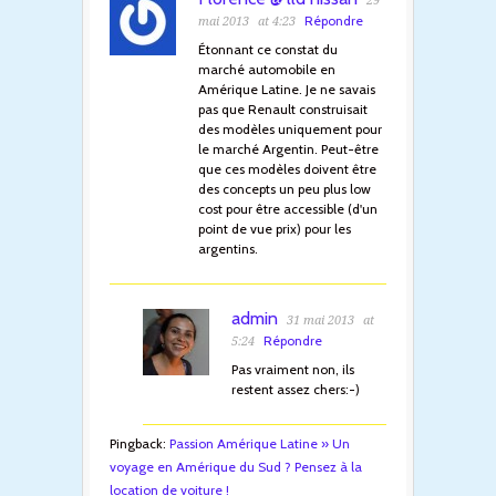
29
Répondre
mai 2013
at 4:23
Étonnant ce constat du
marché automobile en
Amérique Latine. Je ne savais
pas que Renault construisait
des modèles uniquement pour
le marché Argentin. Peut-être
que ces modèles doivent être
des concepts un peu plus low
cost pour être accessible (d'un
point de vue prix) pour les
argentins.
admin
31 mai 2013
at
Répondre
5:24
Pas vraiment non, ils
restent assez chers:-)
Pingback:
Passion Amérique Latine » Un
voyage en Amérique du Sud ? Pensez à la
location de voiture !