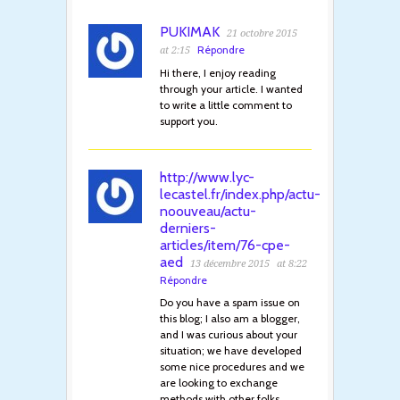
PUKIMAK
21 octobre 2015
Répondre
at 2:15
Hi there, I enjoy reading
through your article. I wanted
to write a little comment to
support you.
http://www.lyc-
lecastel.fr/index.php/actu-
noouveau/actu-
derniers-
articles/item/76-cpe-
aed
13 décembre 2015
at 8:22
Répondre
Do you have a spam issue on
this blog; I also am a blogger,
and I was curious about your
situation; we have developed
some nice procedures and we
are looking to exchange
methods with other folks,