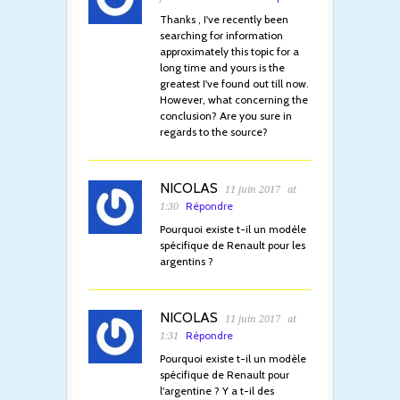
Thanks , I've recently been
searching for information
approximately this topic for a
long time and yours is the
greatest I've found out till now.
However, what concerning the
conclusion? Are you sure in
regards to the source?
NICOLAS
11 juin 2017
at
Répondre
1:30
Pourquoi existe t-il un modèle
spécifique de Renault pour les
argentins ?
NICOLAS
11 juin 2017
at
Répondre
1:31
Pourquoi existe t-il un modèle
spécifique de Renault pour
l'argentine ? Y a t-il des