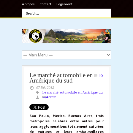
A propos
Contact
Logement
Le marché automobile en
10
Amérique du sud
07 Déc 2012
Le marché automobile en Amérique du
sud
by
admin
Sao Paulo, Mexico, Buenos Aires, trois
métropoles célèbres entre autres pour
leurs agglomérations totalement saturées
de voitures et leurs embouteillages