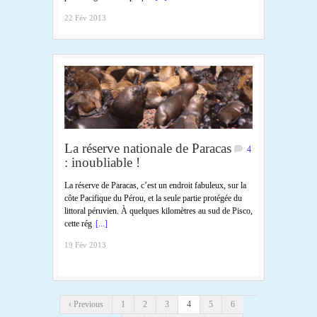
22 Fév 2013
La réserve nationale de Paracas
4
: inoubliable !
La réserve de Paracas, c’est un endroit fabuleux, sur la
côte Pacifique du Pérou, et la seule partie protégée du
littoral péruvien. À quelques kilomètres au sud de Pisco,
cette rég
[...]
19 Fév 2013
‹ Previous
1
2
3
4
5
6