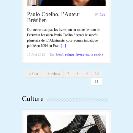
Paulo Coelho, l’Auteur
133
Brésilien
Qui ne connait pas les livres, ou au moins le nom de
l’écrivain brésilien Paulo Coelho ? Après le succès
planétaire de L’Alchimiste, court roman initiatique
publié en 1994 en Fran
[...]
17 Juin 2012
Tag
Brésil
,
culture
,
livres
,
paulo coelho
« First
‹ Previous
7
8
9
10
11
Culture