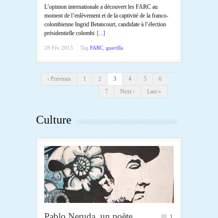
L’opinion internationale a découvert les FARC au
moment de l’enlèvement et de la captivité de la franco-
colombienne Ingrid Betancourt, candidate à l’élection
présidentielle colombi
[...]
28 Fév 2013
Tag
FARC
,
guerilla
‹ Previous
1
2
3
4
5
6
7
Next ›
Last »
Culture
Pablo Neruda, un poète
1