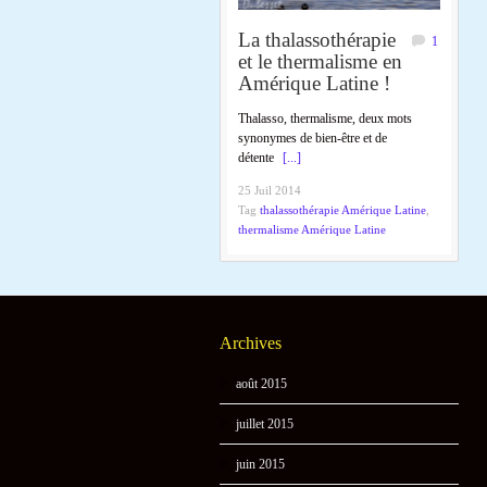
La thalassothérapie
1
et le thermalisme en
Amérique Latine !
Thalasso, thermalisme, deux mots
synonymes de bien-être et de
détente
[...]
25 Juil 2014
Tag
thalassothérapie Amérique Latine
,
thermalisme Amérique Latine
Archives
août 2015
juillet 2015
juin 2015