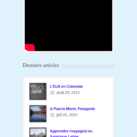
Derniers articles
L'ELN en Colombie
Août 20, 2015
A Puerto Montt, Patagonie
Juil 05, 2015
Apprendre l’espagnol en
Amérique Latine