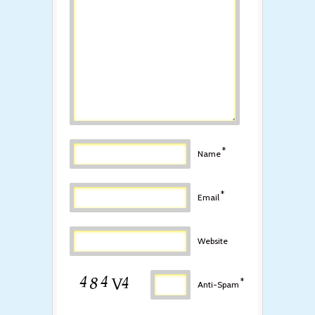
*
Name
*
Email
Website
*
Anti-Spam