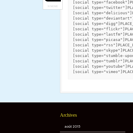
[social type="facebook"]P
SUMOME
[social type="twitter"]PL
[social type="delicious"]
[social type="deviantart"
[social type="digg"]PLACE
[social type="flickr"]PLA
[social type="lastfm"]PLA
[social type="picasa"]PLA
[social type="rss"]PLACE_
[social type="skype"]PLAC
[social type="stumble-upo
[social type="tumblr"]PLA
[social type="youtube"]PL
[social type="vimeo"]PLAC
Archives
août 2015