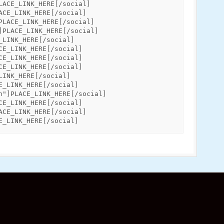
LACE_LINK_HERE[/social]
ACE_LINK_HERE[/social]
PLACE_LINK_HERE[/social]
]PLACE_LINK_HERE[/social]
_LINK_HERE[/social]
CE_LINK_HERE[/social]
CE_LINK_HERE[/social]
CE_LINK_HERE[/social]
LINK_HERE[/social]
E_LINK_HERE[/social]
n"]PLACE_LINK_HERE[/social]
CE_LINK_HERE[/social]
ACE_LINK_HERE[/social]
E_LINK_HERE[/social]