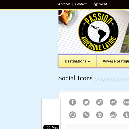
A propos
Contact
Logement
Destinations
»
Voyage pratiq
Social Icons