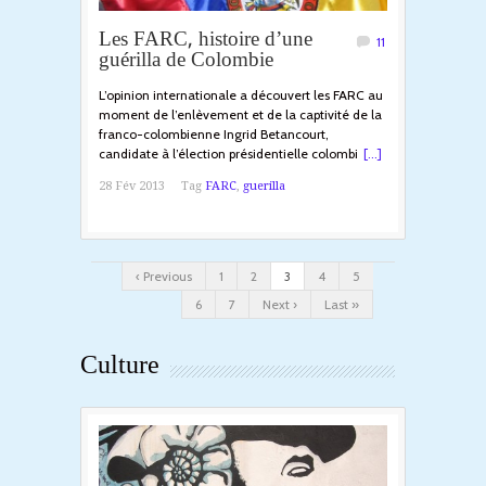
Les FARC, histoire d’une
11
guérilla de Colombie
L’opinion internationale a découvert les FARC au
moment de l’enlèvement et de la captivité de la
franco-colombienne Ingrid Betancourt,
candidate à l’élection présidentielle colombi
[...]
28 Fév 2013
Tag
FARC
,
guerilla
‹ Previous
1
2
3
4
5
6
7
Next ›
Last »
Culture