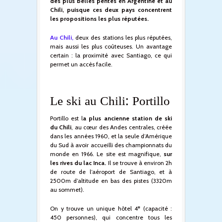
des plus belles pentes en Argentine et au
Chili, puisque ces deux pays concentrent
les propositions les plus réputées.
Au Chili,
deux des stations les plus réputées,
mais aussi les plus coûteuses. Un avantage
certain : la proximité avec Santiago, ce qui
permet un accès facile.
Le ski au Chili: Portillo
Portillo est l
a plus ancienne station de ski
du Chili
, au cœur des Andes centrales, créée
dans les années 1960, et la seule d’Amérique
du Sud à avoir accueilli des championnats du
monde en 1966. Le site est magnifique,
sur
les rives du lac Inca.
Il se trouve à environ 2h
de route de l’aéroport de Santiago, et à
2500m d’altitude en bas des pistes (3320m
au sommet).
On y trouve un unique hôtel 4* (capacité :
450 personnes), qui concentre tous les