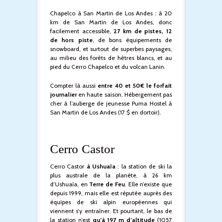
Chapelco à San Martin de Los Andes : à 20
km de San Martin de Los Andes, donc
facilement accessible,
27 km de pistes, 12
de hors piste
, de bons équipements de
snowboard, et surtout de superbes paysages,
au milieu des forêts de hêtres blancs, et au
pied du Cerro Chapelco et du volcan Lanin.
Compter là aussi
entre 40 et 50€ le forfait
journalier
en haute saison. Hébergement pas
cher à l’auberge de jeunesse Puma Hostel à
San Martin de Los Andes (17 $ en dortoir).
Cerro Castor
Cerro Castor
à Ushuaïa
: la station de ski la
plus australe de la planète, à 26 km
d’Ushuaïa, en
Terre de Feu
. Elle n’existe que
depuis 1999, mais elle est réputée auprès des
équipes de ski alpin européennes qui
viennent s’y entraîner. Et pourtant, le bas de
la station n’est
qu’à 197 m d’altitude
(1057