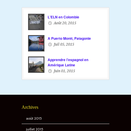
L'ELN en Colombie
Août 20, 2015
A Puerto Montt, Patagonie
Juil 05, 2015
Apprendre l’espagnol en
Amérique Latine
Juin 01, 2015
Archives
août 2015
juillet 2015