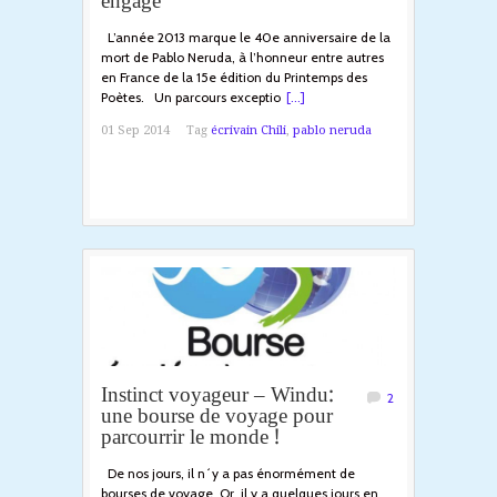
engagé
L’année 2013 marque le 40e anniversaire de la
mort de Pablo Neruda, à l’honneur entre autres
en France de la 15e édition du Printemps des
Poètes. Un parcours exceptio
[...]
01 Sep 2014
Tag
écrivain Chili
,
pablo neruda
Instinct voyageur – Windu:
2
une bourse de voyage pour
parcourrir le monde !
De nos jours, il n´y a pas énormément de
bourses de voyage, Or, il y a quelques jours en