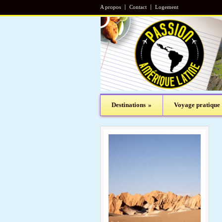
A propos
Contact
Logement
Destinations
»
Voyage pratique