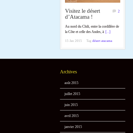
Visitez le désert
2
d’Atacama !
Au nord du Chili, entre la cordillère de
la Côte et celle des Andes, à
[...]
15 Jan 2015
Tag
désert atacama
Archives
août 2015
juillet 2015
juin 2015
avril 2015
janvier 2015