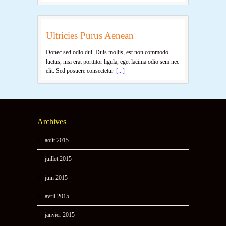
Ultricies Purus Aenean
Donec sed odio dui. Duis mollis, est non commodo
luctus, nisi erat porttitor ligula, eget lacinia odio sem nec
elit. Sed posuere consectetur
[...]
Archives
août 2015
juillet 2015
juin 2015
avril 2015
janvier 2015